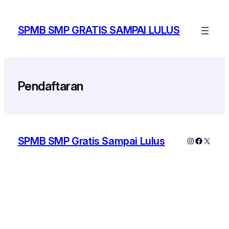
Skip
to
SPMB SMP GRATIS SAMPAI LULUS
content
Pendaftaran
SPMB SMP Gratis Sampai Lulus
Instagram
Faceboo
X