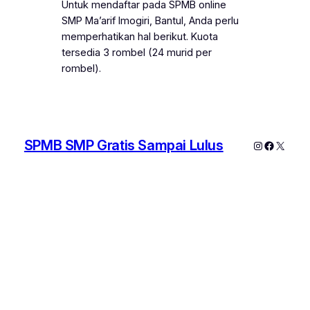
Untuk mendaftar pada SPMB online
SMP Ma’arif Imogiri, Bantul, Anda perlu
memperhatikan hal berikut. Kuota
tersedia 3 rombel (24 murid per
rombel).
SPMB SMP Gratis Sampai Lulus
Instagram
Faceboo
X